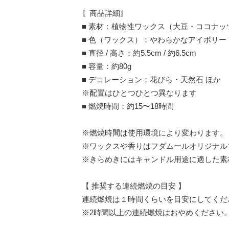
〖商品詳細〗
■ 素材：植物性ワックス（大豆・ココナッ
■ 色（ワックス）：やわらかなアイボリー
■ 直径 / 高さ：約5.5cm / 約6.5cm
■ 容量：約80g
■ デコレーション：花びら・天然石 ほか
※配置はひとつひとつ異なります
■ 燃焼時間：約15〜18時間
※燃焼時間は使用環境により変わります。
※ワックスや香りはフダムールオリジナル
※きらめきにはキャンドル用途に適した素
【 推奨する連続燃焼の目安 】
連続燃焼は１時間くらいを目安にしてくだ
※2時間以上の連続燃焼はおやめください