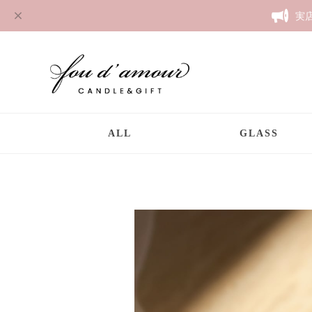
実
ALL
GLASS