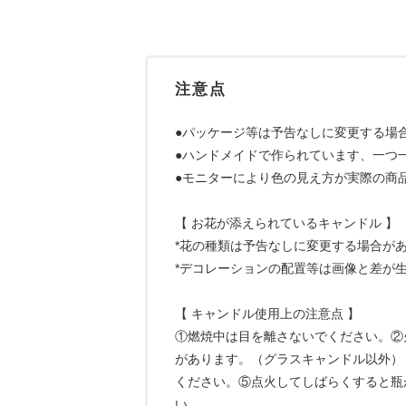
注意点
●パッケージ等は予告なしに変更する場
●ハンドメイドで作られています、一つ
●モニターにより色の見え方が実際の商
【 お花が添えられているキャンドル 】
*花の種類は予告なしに変更する場合が
*デコレーションの配置等は画像と差が
【 キャンドル使用上の注意点 】
①燃焼中は目を離さないでください。②
があります。（グラスキャンドル以外）
ください。⑤点火してしばらくすると瓶
い。