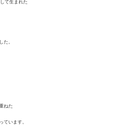
を記念して生まれた
した。
重ねた
っています。