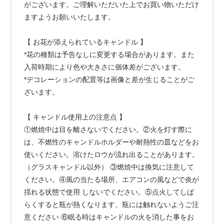
がございます。ご理解いただいた上でお買い物いただけ
ますようお願いいたします。
【 お花が添えられているキャンドル 】
*花の種類は予告なしに変更する場合があります。また
入荷時期により色や大きさに個体差がございます。
*デコレーションの配置等は画像と差が生じることがご
ざいます。
【 キャンドル使用上の注意点 】
①燃焼中は目を離さないでください。②火を灯す際に
は、不燃性のキャンドルホルダーや耐熱性の皿などをお
使いください。溶けたロウが流れ出ることがあります。
（グラスキャンドル以外） ③燃焼中は換気に注意して
ください。④風の当たる場所、エアコンの風などで炎が
揺れる状態で使用 しないでください。⑤点火してしば
らくすると瓶が熱くなります、瓶には触れないようご注
意ください ⑥眠る時はキャンドルの火を消した事をお