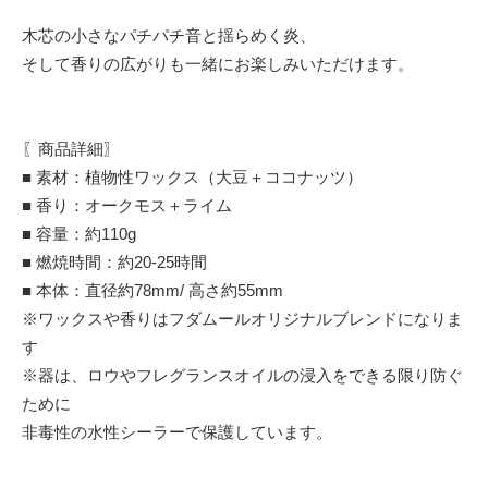
木芯の小さなパチパチ音と揺らめく炎、
そして香りの広がりも一緒にお楽しみいただけます。
〖商品詳細〗
■ 素材：植物性ワックス（大豆＋ココナッツ）
■ 香り：オークモス＋ライム
■ 容量：約110g
■ 燃焼時間：約20-25時間
■ 本体：直径約78mm/ 高さ約55mm
※ワックスや香りはフダムールオリジナルブレンドになりま
す
※器は、ロウやフレグランスオイルの浸入をできる限り防ぐ
ために
非毒性の水性シーラーで保護しています。