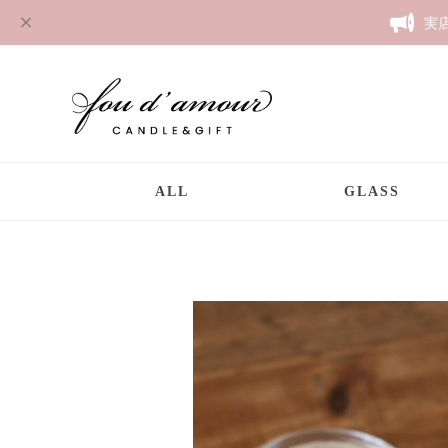
実
ALL
GLASS