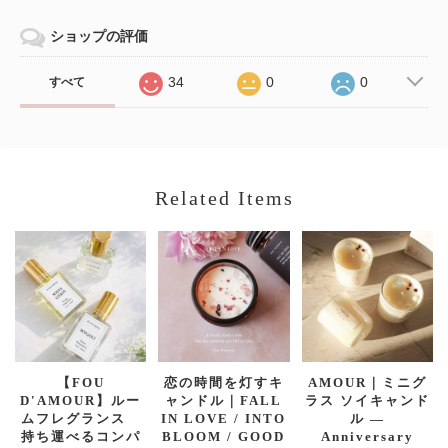
ショップの評価
34
0
0
すべて
Related Items
【FOU
恋の時間を灯すキ
AMOUR｜ミニグ
D'AMOUR】ルー
ャンドル｜FALL
ラス ソイキャンド
ムフレグランス
IN LOVE / INTO
ル —
持ち運べるコンパ
BLOOM / GOOD
Anniversary